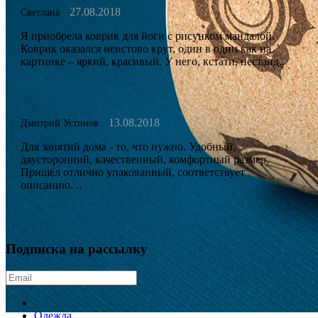
27.08.2018
Светлана
Я приобрела коврик для йоги с рисунком мандалой.
Коврик оказался неистово крут, один в один как на
картинке – яркий, красивый. У него, кстати, нестанд..
13.08.2018
Дмитрий Устинов
Для занятий дома - то, что нужно. Удобный,
двусторонний, качественный, комфортный размер.
Пришёл отлично упакованный, соответствует
описанию. ..
Показать все
Подписка на рассылку
Одежда