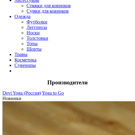
Аксессуары
Стяжки для ковриков
Сумки для ковриков
Одежда
Футболки
Леггинсы
Носки
Толстовки
Топы
Шорты
Травы
Косметика
Сувениры
Производители
Devi Yoga (Россия)
Yoga to Go
Новинки