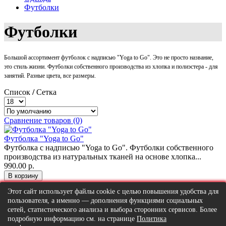
Футболки
Футболки
Большой ассортимент футболок с надписью "Yoga to Go". Это не просто название,
это стиль жизни. Футболки собственного производства из хлопка и полиэстера - для
занятий. Разные цвета, все размеры.
Список
/
Сетка
Сравнение товаров (0)
Футболка "Yoga to Go"
Футболка с надписью "Yoga to Go". Футболки собственного
производства из натуральных тканей на основе хлопка...
990.00 р.
Показано с 1 по 1 из 1 (всего 1 страниц)
Этот сайт использует файлы cookie с целью повышения удобства для
Пользовательское соглашение
Партнерам
Города
Отзывы
пользователя, а именно — дополнения функциями социальных
Личный кабинет
Новости
сетей, статистического анализа и выбора сторонних сервисов. Более
+7(931)356-69-19
подробную информацию см. на странице
Политика
Все права защищены